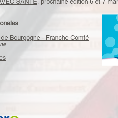
l AVEC SANTÉ
, prochaine édition 6 et 7 m
ionales
 de Bourgogne - Franche Comté
une
es