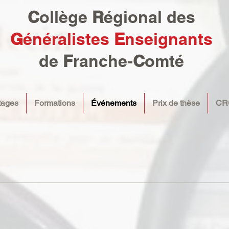
C
ollège
R
égional
des
G
énéralistes
E
nseignants
de
F
ranche-
C
omté
tages
Formations
Événements
Prix de thèse
CR