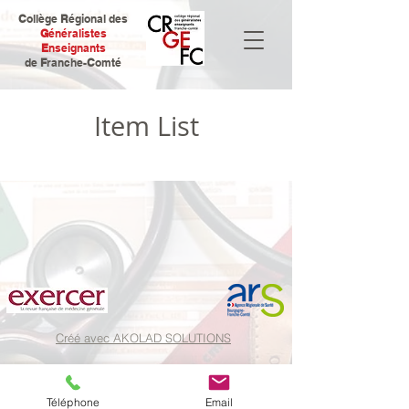
C
ollège
R
égional
des
G
énéralistes
E
nseignants
de
F
ranche-
C
omté
Item List
Créé avec AKOLAD SOLUTIONS
Téléphone
Email